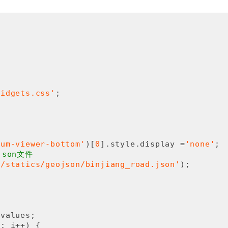
widgets.css'
ium-viewer-bottom'
)[
0
].style.display =
'none'
json文件
./statics/geojson/binjiang_road.json'
);

values;

; i++) {
