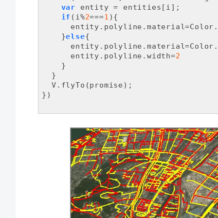
var
 entity = entities[i];

if
(i%
2
===
1
){

      entity.polyline.material=Color.
    }
else
{

      entity.polyline.material=Color.
      entity.polyline.width=
2
    }

  }

  V.flyTo(promise);

})
