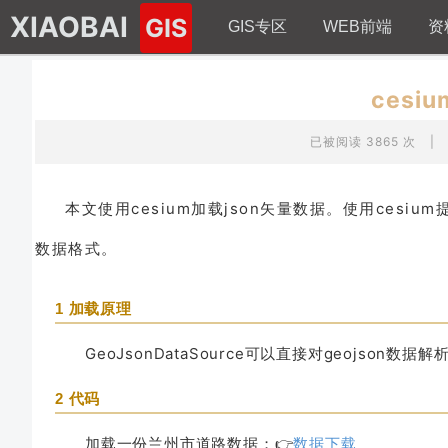
XIAOBAI
GIS
GIS专区
WEB前端
资
cesi
已被阅读 3865 次
|
本文使用cesium加载json矢量数据。使用cesium提
数据格式。
1 加载原理
GeoJsonDataSource可以直接对geojs
2 代码
加载一份兰州市道路数据；👉
数据下载