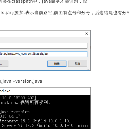
径，只有类在classpath中，java命令才能识别，设
%\lib\tools.jar;(要加.表示当前路径,前面有点号和分号，后边结尾也
-version,java