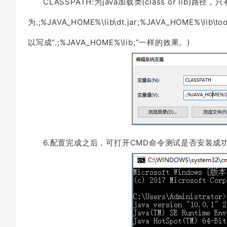
CLASSPATH:为java加载类(class or lib)路
为.;%JAVA_HOME%\lib\dt.jar;%JAVA_HOME
以写成“.;%JAVA_HOME%\lib;”一样的效果。)
6.配置完成之后，可打开CMD命令测试是否安装成功,java 