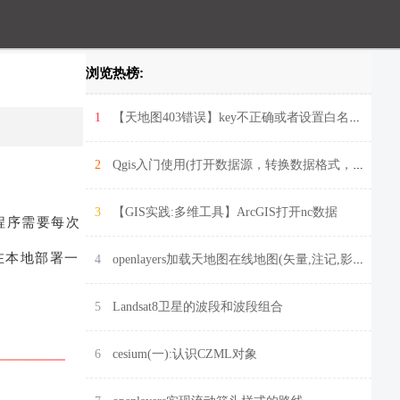
浏览热榜:
1
【天地图403错误】key不正确或者设置白名单引起
2
Qgis入门使用(打开数据源，转换数据格式，添加标注，符号化地图等)
3
【GIS实践:多维工具】ArcGIS打开nc数据
时，程序需要每次
在本地部署一
4
openlayers加载天地图在线地图(矢量,注记,影像图,地形图)并切换底图
5
Landsat8卫星的波段和波段组合
6
cesium(一):认识CZML对象