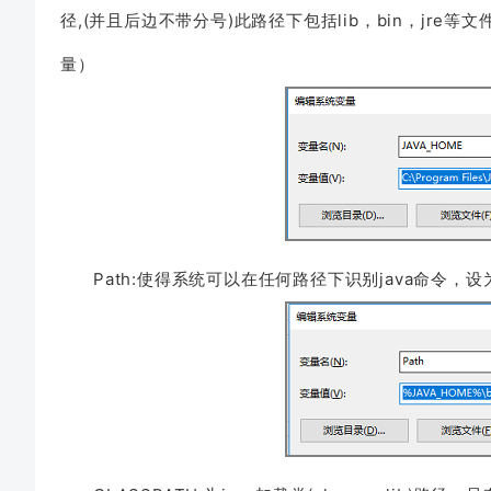
径,(并且后边不带分号)此路径下包括lib，bin，jre等
量）
Path:使得系统可以在任何路径下识别java命令，设为