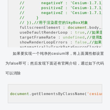
//       negativeY : 'Cesium-1.7.1/Sk
//       positiveZ : 'Cesium-1.7.1/Sk
//       negativeZ : 'Cesium-1.7.1/Sk
//     }    
// }),//用于渲染星空的SkyBox对象    
    fullscreenElement : 
document
.body,
//
    useDefaultRenderLoop : 
true
,
//如果需要控
    targetFrameRate : 
undefined
,
//使用默认re
    showRenderLoopErrors : 
false
,
//如果设为
    automaticallyTrackDataSourceClocks : 
    contextOptions : 
undefined
,
//传递给Sce
如果要实现一个纯净的cesium球，将上面属性都设置
    sceneMode : SceneMode.SCENE3D,
//初始场
    mapProjection : 
new
 WebMercatorProjec
为false即可；然后发现下面还有官网介绍，通过如下代码
    dataSources : 
new
 DataSourceCollection
可以消除
} );  

document
.getElementsByClassName(
'cesium-v