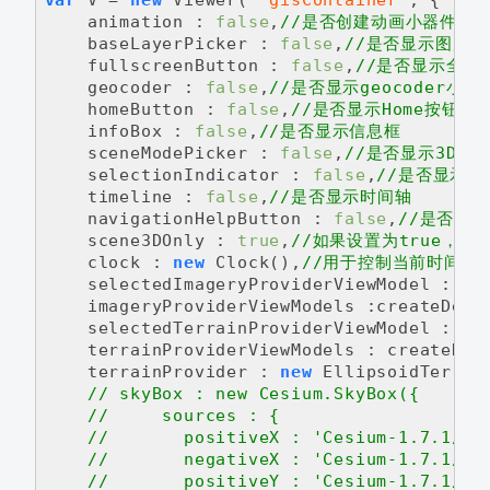
animation
 : 
false
,
//是否创建动画小器件，左
    baseLayerPicker : 
false
,
//是否显示图层选
    fullscreenButton : 
false
,
//是否显示全屏按
    geocoder : 
false
,
//是否显示geocoder小
    homeButton : 
false
,
//是否显示Home按钮   
    infoBox : 
false
,
//是否显示信息框    
    sceneModePicker : 
false
,
//是否显示3D/2
    selectionIndicator : 
false
,
//是否显示选
    timeline : 
false
,
//是否显示时间轴    
    navigationHelpButton : 
false
,
//是否显示
    scene3DOnly : 
true
,
//如果设置为true，则
    clock : 
new
 Clock(),
//用于控制当前时间的时
    selectedImageryProviderViewModel : 
un
    imageryProviderViewModels :createDefa
    selectedTerrainProviderViewModel : 
un
    terrainProviderViewModels : createDef
    terrainProvider : 
new
 EllipsoidTerrai
// skyBox : new Cesium.SkyBox({    
//     sources : {    
//       positiveX : 'Cesium-1.7.1/Sk
//       negativeX : 'Cesium-1.7.1/Sk
//       positiveY : 'Cesium-1.7.1/Sk