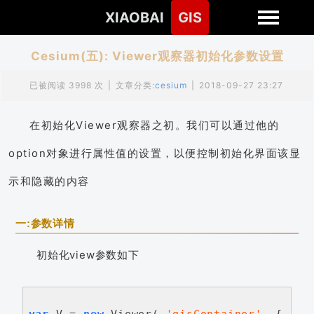
XIAOBAI
GIS
Cesium(五): Viewer观察器初始化参数设置
已被阅读 3998 次
|
文章分类:
cesium
|
2018-09-27 23:27
在初始化Viewer观察器之初。我们可以通过他的
option对象进行属性值的设置，以便控制初始化界面该显
示和隐藏的内容
一:参数详情
初始化view参数如下
var
 V = 
new
 Viewer( 
'gisContainer'
, {    
