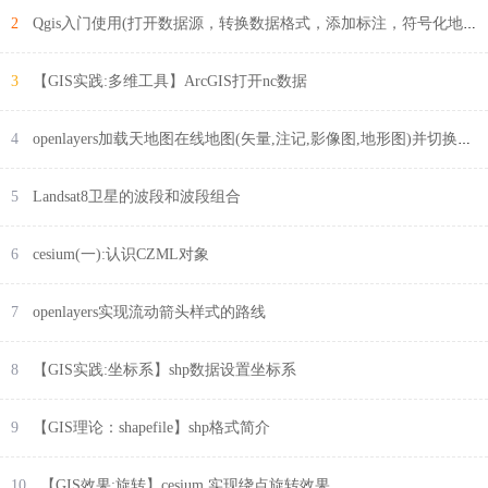
2
Qgis入门使用(打开数据源，转换数据格式，添加标注，符号化地图等)
3
【GIS实践:多维工具】ArcGIS打开nc数据
4
openlayers加载天地图在线地图(矢量,注记,影像图,地形图)并切换底图
5
Landsat8卫星的波段和波段组合
6
cesium(一):认识CZML对象
7
openlayers实现流动箭头样式的路线
8
【GIS实践:坐标系】shp数据设置坐标系
9
【GIS理论：shapefile】shp格式简介
10
【GIS效果:旋转】cesium 实现绕点旋转效果