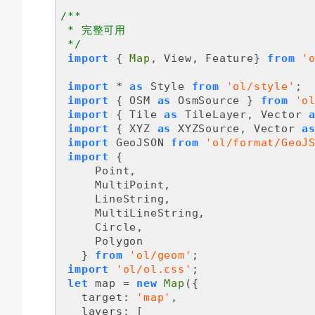
/**

 * 完整可用

 */
import
 { 
Map
, View, Feature} 
from
'
import
 * 
as
 Style 
from
'ol/style'
;

import
 { OSM 
as
 OsmSource } 
from
'o
import
 { Tile 
as
 TileLayer, Vector 
import
 { XYZ 
as
 XYZSource, Vector 
a
import
 GeoJSON 
from
'ol/format/GeoJ
import
 {

     Point,

     MultiPoint,

     LineString,

     MultiLineString,

     Circle,

     Polygon

   } 
from
'ol/geom'
;

import
'ol/ol.css'
;

let
 map = 
new
Map
({

target
: 
'map'
,

layers
: [
