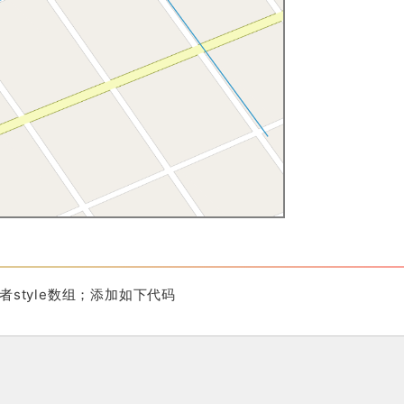
81856385
],

08917454
]

或者style数组；添加如下代码