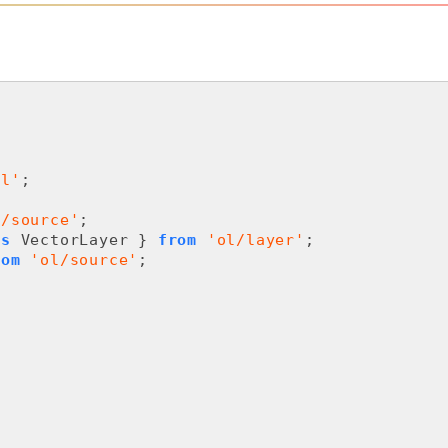
ol'
;

l/source'
;

as
 VectorLayer } 
from
'ol/layer'
;

rom
'ol/source'
;
