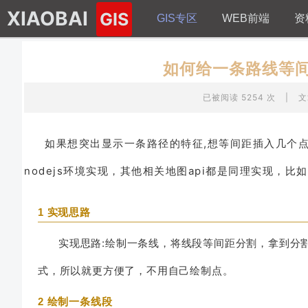
XIAOBAI
GIS
GIS专区
WEB前端
资
如何给一条路线等间距
已被阅读 5254 次
|
文
如果想突出显示一条路径的特征,想等间距插入几个点的
nodejs环境实现，其他相关地图api都是同理实现，比如 arcg
1 实现思路
实现思路:绘制一条线，将线段等间距分割，拿到分割后
式，所以就更方便了，不用自己绘制点。
2 绘制一条线段