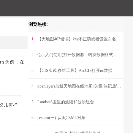
浏览热榜:
1
【天地图403错误】key不正确或者设置白名单引起
2
Qgis入门使用(打开数据源，转换数据格式，添加标注，符号化地图等)
rs为例，在
3
【GIS实践:多维工具】ArcGIS打开nc数据
4
openlayers加载天地图在线地图(矢量,注记,影像图,地形图)并切换底图
5
Landsat8卫星的波段和波段组合
定义几何样
6
cesium(一):认识CZML对象