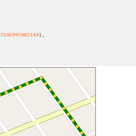
57246995882144
],

43938
],

82144
], 

589674
], 

856385
],

917454
]
