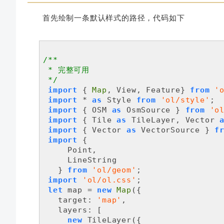
首先绘制一条默认样式的路径，代码如下
/**

 * 完整可用

 */
import
 { 
Map
, View, Feature} 
from
'
import
 * 
as
 Style 
from
'ol/style'
;

import
 { OSM 
as
 OsmSource } 
from
'o
import
 { Tile 
as
 TileLayer, Vector 
import
 { Vector 
as
 VectorSource } 
f
import
 {

     Point,

     LineString

   } 
from
'ol/geom'
;

import
'ol/ol.css'
;

let
 map = 
new
Map
({

target
: 
'map'
,

layers
: [

new
 TileLayer({
