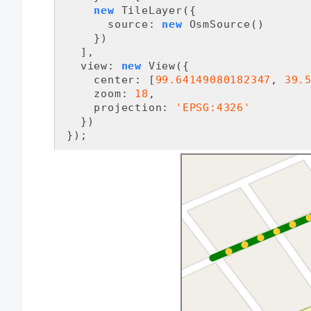
new
 TileLayer({

source
: 
new
 OsmSource()

     })

   ],

view
: 
new
 View({

center
: [
99.64149080182347
, 
39.
zoom
: 
18
,

projection
: 
'EPSG:4326'
   })

 });

/**

  * 创建线 linestiring

  */
let
 arr=[

    [
99.64064006712545
, 
39.572116136
    [
99.64149080182347
, 
39.572469958
    [
99.64311537333242
, 
39.573145621
    [
99.64381486128156
, 
39.572191381
    [
99.64442816904665
, 
39.571354708
  ];

var
 layer = 
new
 VectorLayer({})
