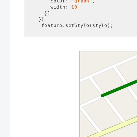
color
: 
'green'
,

width
: 
10
      })

    })

     feature.setStyle(style);
