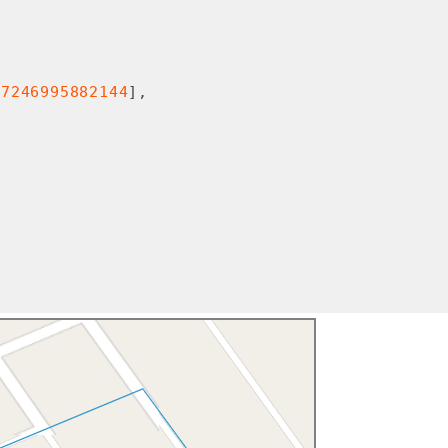
57246995882144
],



3643938
],

5882144
], 

21589674
], 
