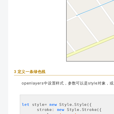
      [
99.64381486128156
, 
39.5721913
      [
99.64442816904665
, 
39.5713547
    ];

var
 feature = 
new
 Feature({

geometry
: 
new
 LineString(arr)

     });

     source.addFeature(feature);

}

3 定义一条绿色线
openlayers中设置样式，参数可以是style对象，
let
 style= 
new
 Style.Style({

stroke
: 
new
 Style.Stroke({
