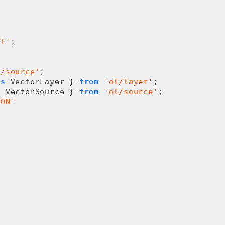
ol'
;

l/source'
;

as
 VectorLayer } 
from
'ol/layer'
;

s
 VectorSource } 
from
'ol/source'
;

SON'