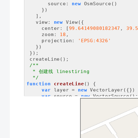
source
: 
new
 OsmSource()

     })

   ],

view
: 
new
 View({

center
: [
99.64149080182347
, 
39.
zoom
: 
18
,

projection
: 
'EPSG:4326'
   })

 });

 createLine();

/**

  * 创建线 linestiring

  */
function
createLine
(
) 
{

var
 layer = 
new
 VectorLayer({})

var
 source = 
new
 VectorSource();
     map.addLayer(layer);

     layer.setSource(source);

let
 arr=[

      [
99.64064006712545
, 
39.5721161
      [
99.64149080182347
, 
39.5724699
      [
99.64311537333242
, 
39.5731456