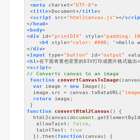
<
meta
charset
=
"UTF-8"
>
<
title
>
Document
</
title
>
<
script
src
=
"html2canvas.js"
>
</
scri
</
head
>
<
body
>
<
div
id
=
"printDIV"
style
=
"padding: 1
<
h4
style
=
"color: #000; "
>
Hello 
</
div
>
<
input
type
=
"button"
id
=
"output"
val
<
h1
>
在下面将黄色背景的DIV打印成图片格式输出
<
script
>
// Converts canvas to an image
function
convertCanvasToImage
(
canva
var
 image = 
new
 Image();

  image.src = canvas.toDataURL(
"imag
return
 image;

function
convertHtml2Canvas
(
) 
{

  html2canvas(
document
.getElementByI
allowTaint
: 
false
,

taintTest
: 
true
  }).then(
function
(
canvas
) 
{
