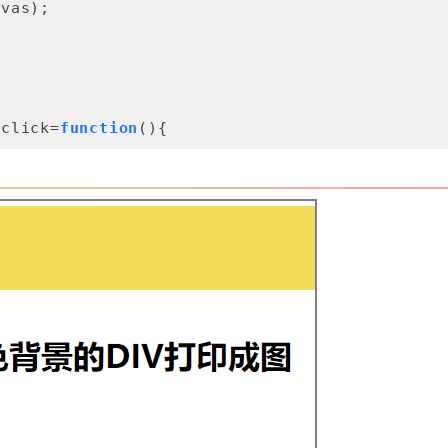
vas);

nclick=
function
(
)
{
