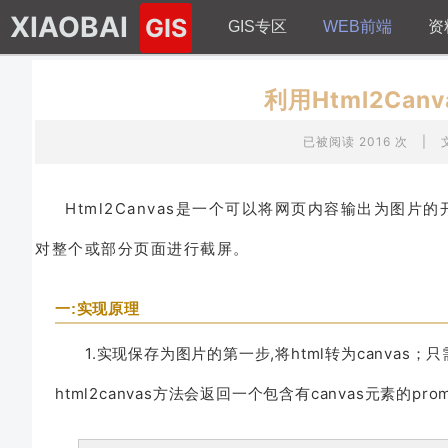
XIAOBAI
GIS
GIS专区
WEB前端
资
利用Html2Ca
已被阅读 2016 次
|
Html2Canvas是一个可以将网页内容输出为图
对整个或部分页面进行截屏。
一:实现原理
1.实现保存为图片的第一步,将html转为canvas；只需要简
html2canvas方法会返回一个包含有canvas元素的prom