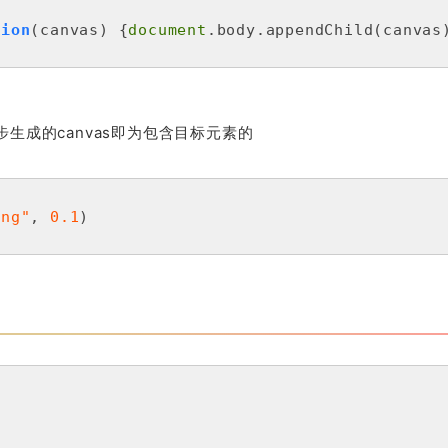
tion
(
canvas
) 
{
document
.body.appendChild(canvas)
一步生成的canvas即为包含目标元素的
png"
, 
0.1
)
