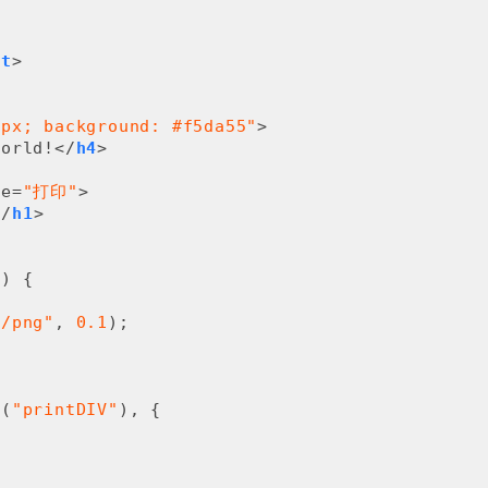
pt
>
0px; background: #f5da55"
>
world!
</
h4
>
ue
=
"打印"
>
</
h1
>
s
) 
{

e/png"
, 
0.1
);

d(
"printDIV"
), {
