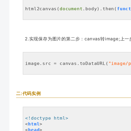
html2canvas(
document
.body).then(
func
2.实现保存为图片的第二步：canvas转image;上
image.src = canvas.toDataURL(
"image/
二:代码实例
<!doctype html>
<
html
>
<
head
>