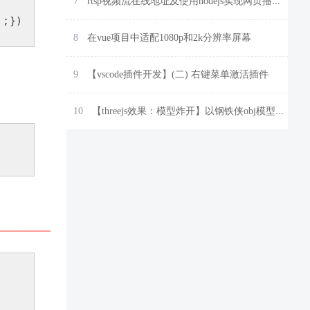
7
rtsp视频流在线地址及使用nodejs实现网页播放rtsp视频流
;})

8
在vue项目中适配1080p和2k分辨率屏幕
9
【vscode插件开发】(二) 右键菜单激活插件
10
【threejs效果：模型炸开】以钢铁侠obj模型为例