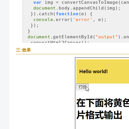
var
 img = convertCanvasToImage(can
document
.body.appendChild(img);

  }).catch(
function
(
e
) 
{

console
.error(
'error'
, e);

  });

 }

document
.getElementById(
"output"
).o
  convertHtml2Canvas();

三:效果
</
script
>
</
body
>