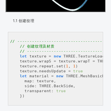
1.1 创建纹理
// --------------------------------------
// 创建纹理及材质
// ----------------------------------
let
 texture = 
new
 THREE.TextureLoader
    texture.wrapS = texture.wrapT = THREE
    texture.repeat.set(
1
, 
1
)

    texture.needsUpdate = 
true
let
 material = 
new
 THREE.MeshBasicMate
map
: texture,

side
: THREE.BackSide,

transparent
: 
true
    })
